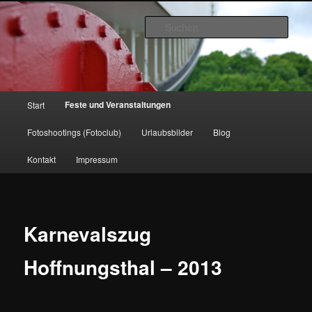
Zum
www.strick-online.de
Inhalt
Such
wechseln
Hauptmenü
Feste und Veranstaltungen
Start
Fotoshootings (Fotoclub)
Urlaubsbilder
Blog
Kontakt
Impressum
Karnevalszug
Hoffnungsthal – 2013