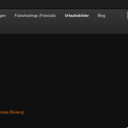
ngen
Fotoshootings (Fotoclub)
Urlaubsbilder
Blog
ska Riviera)