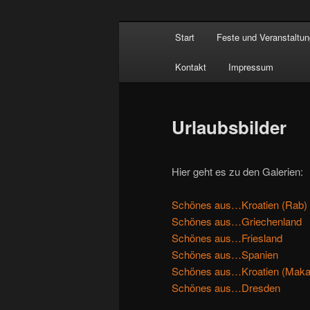
Zum
Hauptmenü
www.strick-online.de
Start
Feste und Veranstaltu
Inhalt
wechseln
Kontakt
Impressum
Urlaubsbilder
Hier geht es zu den Galerien:
Schönes aus…Kroatien (Rab)
Schönes aus…Griechenland
Schönes aus…Friesland
Schönes aus…Spanien
Schönes aus…Kroatien (Makar
Schönes aus…Dresden