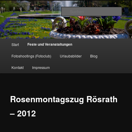
Zum
www.strick-online.de
Inhalt
Such
wechseln
Hauptmenü
Feste und Veranstaltungen
Start
Fotoshootings (Fotoclub)
Urlaubsbilder
Blog
Kontakt
Impressum
Rosenmontagszug Rösrath
– 2012