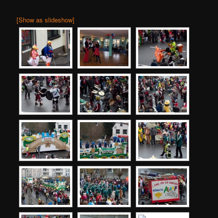
[Show as slideshow]