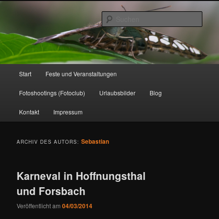
Zum
Zum
www.strick-online.de
Inhalt
sekundären
Such
wechseln
Inhalt
wechseln
Hauptmenü
Start
Feste und Veranstaltungen
Fotoshootings (Fotoclub)
Urlaubsbilder
Blog
Kontakt
Impressum
Sebastian
ARCHIV DES AUTORS:
Karneval in Hoffnungsthal
und Forsbach
Veröffentlicht am
04/03/2014