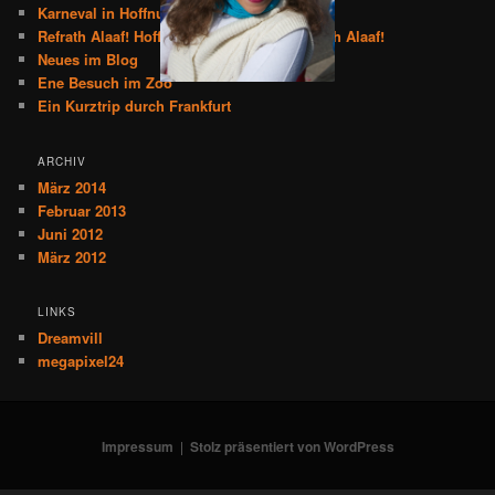
Karneval in Hoffnungsthal und Forsbach
Refrath Alaaf! Hoffnungsthal Alaaf! Forsbach Alaaf!
Neues im Blog
Ene Besuch im Zoo
Ein Kurztrip durch Frankfurt
ARCHIV
März 2014
Februar 2013
Juni 2012
März 2012
LINKS
Dreamvill
megapixel24
Impressum
Stolz präsentiert von WordPress